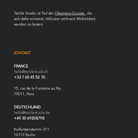
Tactile Studio ist Teil der
Okeenea-Gruppe
, die
sich dafür einsetzt, Inklusion weltweit Wirklichkeit
werden zu lassen.
KONTAKT
FRANCE
hello@tactilestudio.fr
+33 7 60 45 52 70
15, rue de la Fontaine au Roi
75011, Paris
DEUTSCHLAND
hello@tactilestudio.de
+49 30 69208798
Kurfürstendamm 211
10719 Berlin