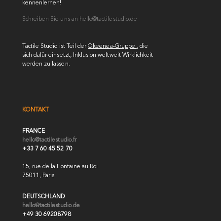
kennenlernen!
Schreiben Sie uns an
hello@tactilestudio.de
Tactile Studio ist Teil der
Okeenea-Gruppe
, die
sich dafür einsetzt, Inklusion weltweit Wirklichkeit
werden zu lassen.
KONTAKT
FRANCE
hello@tactilestudio.fr
+33 7 60 45 52 70
15, rue de la Fontaine au Roi
75011, Paris
DEUTSCHLAND
hello@tactilestudio.de
+49 30 69208798