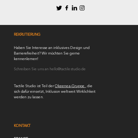
REKRUTIERUNG
Haben Sie Interesse an inklusives Design und
Barrierefreiheit? Wir möchten Sie gerne
kennenlernen!
Schreiben Sie uns an
hello@tactilestudio.de
Tactile Studio ist Teil der
Okeenea-Gruppe
, die
sich dafür einsetzt, Inklusion weltweit Wirklichkeit
werden zu lassen.
KONTAKT