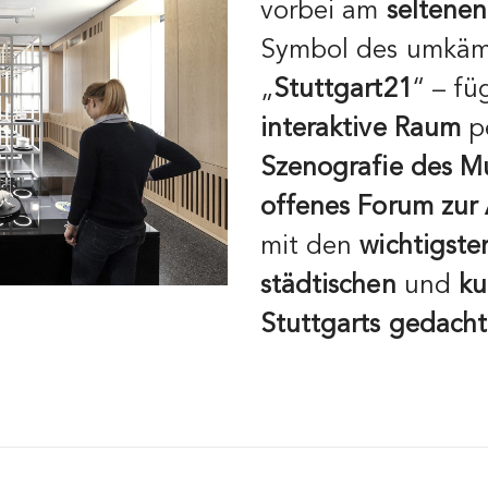
vorbei am
seltenen
Symbol des umkämp
„
Stuttgart21
“ – fü
interaktive Raum
pe
Szenografie des 
offenes Forum zur
mit den
wichtigst
städtischen
und
ku
Stuttgarts gedacht 