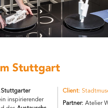
m Stuttgart
„
Stuttgarter
Client
: Stadtmus
 ein inspirierender
Partner
: Atelier