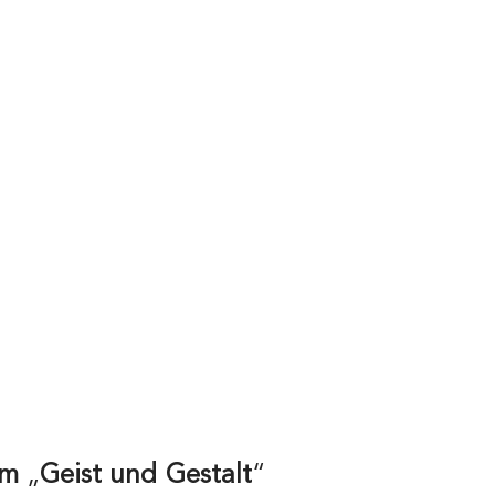
um
„
Geist und Gestalt
“