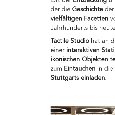
Ort der
Entdeckung
un
der die
Geschichte
de
vielfältigen Facetten
vo
Jahrhunderts bis heute
Tactile Studio
hat an 
einer
interaktiven
Stat
ikonischen Objekten
t
zum
Eintauchen
in die
Stuttgarts einladen
.