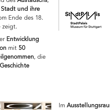
d des
Austauschs
,
r
Stadt und ihre
m Ende des 18.
 zeigt.
der
Entwicklung
ion
mit
50
eilgenommen
, die
Geschichte
Im
Ausstellungsra