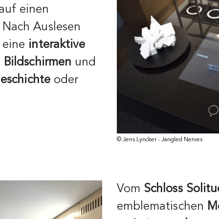
auf einen
 Nach Auslesen
 eine
interaktive
n Bildschirmen
und
eschichte
oder
© Jens Lyncker - Jangled Nerves
Vom
Schloss Solit
emblematischen
M