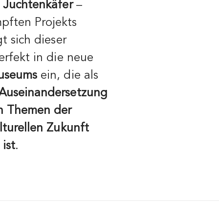
 Juchtenkäfer
–
ften Projekts
gt sich dieser
rfekt in die neue
Museums
ein, die als
 Auseinandersetzung
en Themen der
lturellen Zukunft
ist
.