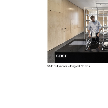
© Jens Lyncker - Jangled Nerves