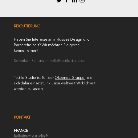
REKRUTIERUNG
Haben Sie Interesse an inklusives Design und
Barrierefreiheit? Wir möchten Sie gerne
kennenlernen!
Schreiben Sie uns an
hello@tactilestudio.de
Tactile Studio ist Teil der
Okeenea-Gruppe
, die
sich dafür einsetzt, Inklusion weltweit Wirklichkeit
werden zu lassen.
KONTAKT
FRANCE
hello@tactilestudio.fr