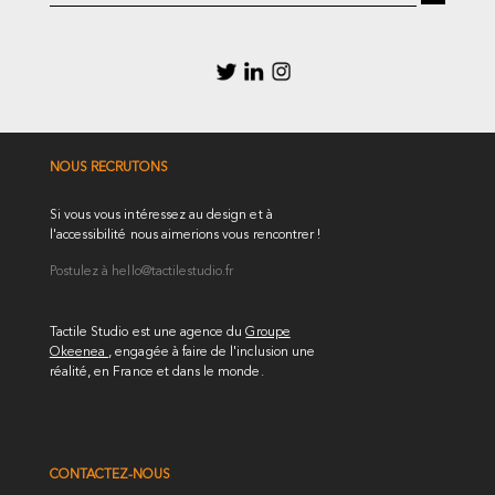
NOUS RECRUTONS
Si vous vous intéressez au design et à
l'accessibilité nous aimerions vous rencontrer !
Postulez à
hello@tactilestudio.fr
Tactile Studio est une agence du
Groupe
Okeenea
, engagée à faire de l'inclusion une
réalité, en France et dans le monde.
CONTACTEZ-NOUS